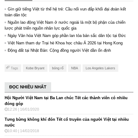
Gìn giữ tiếng Việt từ thế hệ trẻ: Cầu nối vun đắp khối đại đoàn kết
toàn dân tộc
Nguồn lao động Việt Nam ở nước ngoài là một bộ phận của chiến
lược phát triển nguồn nhân lực quốc gia
Ngày Văn hóa Việt Nam góp phần lan tỏa bản sắc dân tộc tại Đức ​
Việt Nam tham dự Trại hè Khoa học châu Á 2026 tại Hong Kong
Động đất tại Nhật Bản: Cộng đồng người Việt dần ổn định
Tags
Kobe Bryant
bóng rổ
NBA
Los Angeles Lakers
ĐỌC NHIỀU NHẤT
Hội Người Việt Nam tại Ba Lan chúc Tết các thành viên có nhiều
đóng góp
12:26 | 16/01/2020
Tưng bừng không khí đón Tết cổ truyền của người Việt tại nhiều
nước
10:40 | 14/02/2018