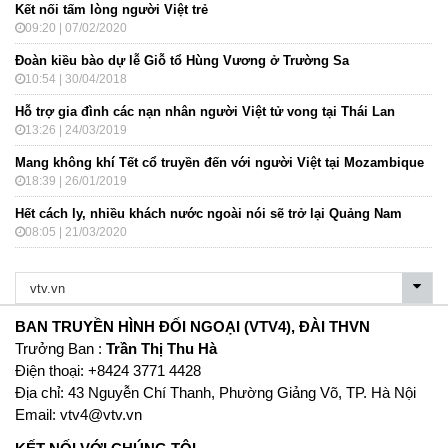
Kết nối tấm lòng người Việt trẻ
09:20 | 07/02/2020
Đoàn kiều bào dự lễ Giỗ tổ Hùng Vương ở Trường Sa
10:54 | 30/04/2018
Hỗ trợ gia đình các nạn nhân người Việt tử vong tại Thái Lan
13:26 | 24/03/2019
Mang không khí Tết cổ truyền đến với người Việt tại Mozambique
18:39 | 26/01/2019
Hết cách ly, nhiều khách nước ngoài nói sẽ trở lại Quảng Nam
08:05 | 21/03/2020
BAN TRUYỀN HÌNH ĐỐI NGOẠI (VTV4), ĐÀI THVN
Trưởng Ban :
Trần Thị Thu Hà
Ðiện thoại: +8424 3771 4428
Địa chỉ: 43 Nguyễn Chí Thanh, Phường Giảng Võ, TP. Hà Nội
Email:
vtv4@vtv.vn