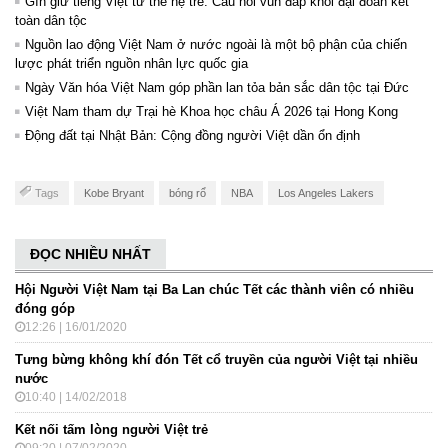
Gìn giữ tiếng Việt từ thế hệ trẻ: Cầu nối vun đắp khối đại đoàn kết
toàn dân tộc
Nguồn lao động Việt Nam ở nước ngoài là một bộ phận của chiến
lược phát triển nguồn nhân lực quốc gia
Ngày Văn hóa Việt Nam góp phần lan tỏa bản sắc dân tộc tại Đức ​
Việt Nam tham dự Trại hè Khoa học châu Á 2026 tại Hong Kong
Động đất tại Nhật Bản: Cộng đồng người Việt dần ổn định
Tags
Kobe Bryant
bóng rổ
NBA
Los Angeles Lakers
ĐỌC NHIỀU NHẤT
Hội Người Việt Nam tại Ba Lan chúc Tết các thành viên có nhiều
đóng góp
12:26 | 16/01/2020
Tưng bừng không khí đón Tết cổ truyền của người Việt tại nhiều
nước
10:40 | 14/02/2018
Kết nối tấm lòng người Việt trẻ