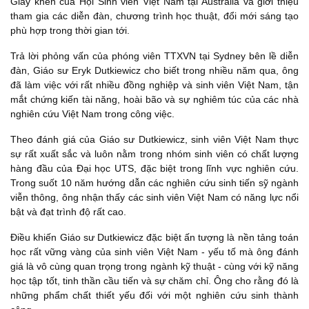
Giấy khen của Hội Sinh viên Việt Nam tại Australia và giới thiệu
tham gia các diễn đàn, chương trình học thuật, đổi mới sáng tạo
phù hợp trong thời gian tới.
Trả lời phỏng vấn của phóng viên TTXVN tại Sydney bên lề diễn
đàn, Giáo sư Eryk Dutkiewicz cho biết trong nhiều năm qua, ông
đã làm việc với rất nhiều đồng nghiệp và sinh viên Việt Nam, tận
mắt chứng kiến tài năng, hoài bão và sự nghiêm túc của các nhà
nghiên cứu Việt Nam trong công việc.
Theo đánh giá của Giáo sư Dutkiewicz, sinh viên Việt Nam thực
sự rất xuất sắc và luôn nằm trong nhóm sinh viên có chất lượng
hàng đầu của Đại học UTS, đặc biệt trong lĩnh vực nghiên cứu.
Trong suốt 10 năm hướng dẫn các nghiên cứu sinh tiến sỹ ngành
viễn thông, ông nhận thấy các sinh viên Việt Nam có năng lực nổi
bật và đạt trình độ rất cao.
Điều khiến Giáo sư Dutkiewicz đặc biệt ấn tượng là nền tảng toán
học rất vững vàng của sinh viên Việt Nam - yếu tố mà ông đánh
giá là vô cùng quan trọng trong ngành kỹ thuật - cùng với kỹ năng
học tập tốt, tinh thần cầu tiến và sự chăm chỉ. Ông cho rằng đó là
những phẩm chất thiết yếu đối với một nghiên cứu sinh thành