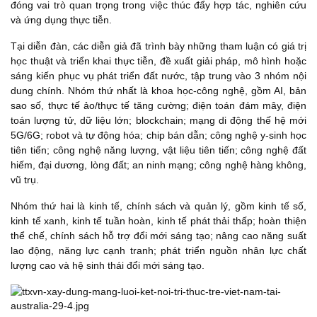
đóng vai trò quan trọng trong việc thúc đẩy hợp tác, nghiên cứu
và ứng dụng thực tiễn.
Tại diễn đàn, các diễn giả đã trình bày những tham luận có giá trị
học thuật và triển khai thực tiễn, đề xuất giải pháp, mô hình hoặc
sáng kiến phục vụ phát triển đất nước, tập trung vào 3 nhóm nội
dung chính. Nhóm thứ nhất là khoa học-công nghệ, gồm AI, bản
sao số, thực tế ảo/thực tế tăng cường; điện toán đám mây, điện
toán lượng tử, dữ liệu lớn; blockchain; mạng di động thế hệ mới
5G/6G; robot và tự động hóa; chip bán dẫn; công nghệ y-sinh học
tiên tiến; công nghệ năng lượng, vật liệu tiên tiến; công nghệ đất
hiếm, đại dương, lòng đất; an ninh mạng; công nghệ hàng không,
vũ trụ.
Nhóm thứ hai là kinh tế, chính sách và quản lý, gồm kinh tế số,
kinh tế xanh, kinh tế tuần hoàn, kinh tế phát thải thấp; hoàn thiện
thể chế, chính sách hỗ trợ đổi mới sáng tạo; nâng cao năng suất
lao động, năng lực cạnh tranh; phát triển nguồn nhân lực chất
lượng cao và hệ sinh thái đổi mới sáng tạo.