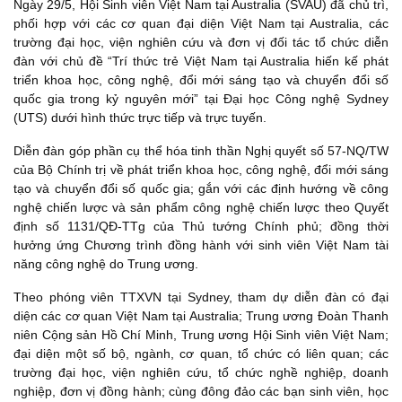
Ngày 29/5, Hội Sinh viên Việt Nam tại Australia (SVAU) đã chủ trì,
phối hợp với các cơ quan đại diện Việt Nam tại Australia, các
trường đại học, viện nghiên cứu và đơn vị đối tác tổ chức diễn
đàn với chủ đề “Trí thức trẻ Việt Nam tại Australia hiến kế phát
triển khoa học, công nghệ, đổi mới sáng tạo và chuyển đổi số
quốc gia trong kỷ nguyên mới” tại Đại học Công nghệ Sydney
(UTS) dưới hình thức trực tiếp và trực tuyến.
Diễn đàn góp phần cụ thể hóa tinh thần Nghị quyết số 57-NQ/TW
của Bộ Chính trị về phát triển khoa học, công nghệ, đổi mới sáng
tạo và chuyển đổi số quốc gia; gắn với các định hướng về công
nghệ chiến lược và sản phẩm công nghệ chiến lược theo Quyết
định số 1131/QĐ-TTg của Thủ tướng Chính phủ; đồng thời
hưởng ứng Chương trình đồng hành với sinh viên Việt Nam tài
năng công nghệ do Trung ương.
Theo phóng viên TTXVN tại Sydney, tham dự diễn đàn có đại
diện các cơ quan Việt Nam tại Australia; Trung ương Đoàn Thanh
niên Cộng sản Hồ Chí Minh, Trung ương Hội Sinh viên Việt Nam;
đại diện một số bộ, ngành, cơ quan, tổ chức có liên quan; các
trường đại học, viện nghiên cứu, tổ chức nghề nghiệp, doanh
nghiệp, đơn vị đồng hành; cùng đông đảo các bạn sinh viên, học