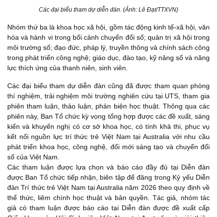
Các đại biểu tham dự diễn đàn. (Ảnh: Lê Đạt/TTXVN)
Nhóm thứ ba là khoa học xã hội, gồm tác động kinh tế-xã hội, văn
hóa và hành vi trong bối cảnh chuyển đổi số; quản trị xã hội trong
môi trường số; đạo đức, pháp lý, truyền thông và chính sách công
trong phát triển công nghệ; giáo dục, đào tạo, kỹ năng số và năng
lực thích ứng của thanh niên, sinh viên.
Các đại biểu tham dự diễn đàn cũng đã được tham quan phòng
thí nghiệm, trải nghiệm môi trường nghiên cứu tại UTS, tham gia
phiên tham luận, thảo luận, phản biện học thuật. Thông qua các
phiên này, Ban Tổ chức kỳ vọng tổng hợp được các đề xuất, sáng
kiến và khuyến nghị có cơ sở khoa học, có tính khả thi, phục vụ
kết nối nguồn lực trí thức trẻ Việt Nam tại Australia với nhu cầu
phát triển khoa học, công nghệ, đổi mới sáng tạo và chuyển đổi
số của Việt Nam.
Các tham luận được lựa chọn và báo cáo đầy đủ tại Diễn đàn
được Ban Tổ chức tiếp nhận, biên tập để đăng trong Kỷ yếu Diễn
đàn Trí thức trẻ Việt Nam tại Australia năm 2026 theo quy định về
thể thức, liêm chính học thuật và bản quyền. Tác giả, nhóm tác
giả có tham luận được báo cáo tại Diễn đàn được đề xuất cấp