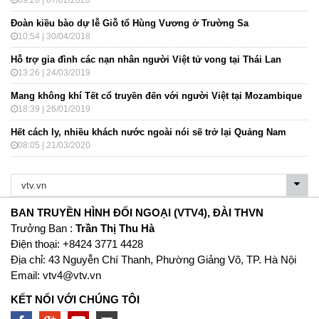
09:20 | 07/02/2020
Đoàn kiều bào dự lễ Giỗ tổ Hùng Vương ở Trường Sa
10:54 | 30/04/2018
Hỗ trợ gia đình các nạn nhân người Việt tử vong tại Thái Lan
13:26 | 24/03/2019
Mang không khí Tết cổ truyền đến với người Việt tại Mozambique
18:39 | 26/01/2019
Hết cách ly, nhiều khách nước ngoài nói sẽ trở lại Quảng Nam
08:05 | 21/03/2020
BAN TRUYỀN HÌNH ĐỐI NGOẠI (VTV4), ĐÀI THVN
Trưởng Ban :
Trần Thị Thu Hà
Ðiện thoại: +8424 3771 4428
Địa chỉ: 43 Nguyễn Chí Thanh, Phường Giảng Võ, TP. Hà Nội
Email:
vtv4@vtv.vn
KẾT NỐI VỚI CHÚNG TÔI