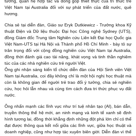
tưởng, quan hệ hợp tác và đóng góp thiết thực của trí thức trẻ
Việt Nam tại Australia đối với sự phát triển của đất nước, quê
hương.
Chia sẻ tại diễn đàn, Giáo sư Eryk Dutkiewicz - Trưởng khoa Kỹ
thuật Điện và Dữ liệu thuộc Đại học Công nghệ Sydney (UTS),
đồng Giám đốc Trung tâm Nghiên cứu Liên kết Đại học Quốc gia
Việt Nam-UTS tại Hà Nội và Thành phố Hồ Chí Minh - bày tỏ sự
trân trọng đối với cộng đồng nghiên cứu Việt Nam tại Australia,
đồng thời đánh giá cao tài năng, khát vọng và tinh thần nghiêm
túc của các nhà nghiên cứu trẻ người Việt.
Ông ghi nhận sáng kiến tổ chức diễn đàn của Hội Sinh viên Việt
Nam tại Australia, coi đây không chỉ là một hội nghị học thuật mà
còn là không gian để người trẻ trao đổi ý tưởng, chia sẻ nghiên
cứu, học hỏi lẫn nhau và cùng tìm cách đưa tri thức phục vụ đất
nước.
Ông nhấn mạnh các lĩnh vực như trí tuệ nhân tạo (AI), bán dẫn,
truyền thông thế hệ mới, an ninh mạng và kinh tế xanh sẽ định
hình tương lai, đồng thời khẳng định những đột phá lớn chỉ có thể
đạt được thông qua kết nối giữa các lĩnh vực, giữa học thuật và
doanh nghiệp, cũng như hợp tác xuyên biên giới. Diễn đàn vì thế