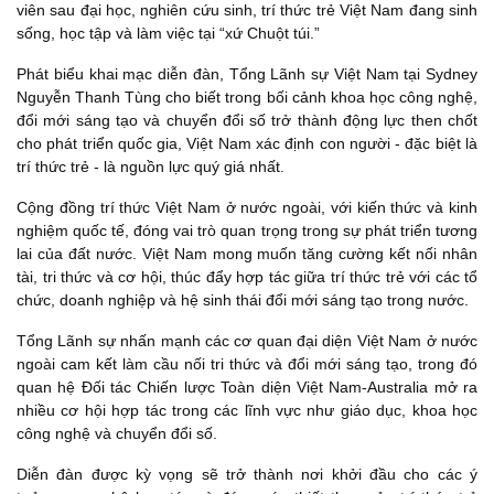
viên sau đại học, nghiên cứu sinh, trí thức trẻ Việt Nam đang sinh
sống, học tập và làm việc tại “xứ Chuột túi.”
Phát biểu khai mạc diễn đàn, Tổng Lãnh sự Việt Nam tại Sydney
Nguyễn Thanh Tùng cho biết trong bối cảnh khoa học công nghệ,
đổi mới sáng tạo và chuyển đổi số trở thành động lực then chốt
cho phát triển quốc gia, Việt Nam xác định con người - đặc biệt là
trí thức trẻ - là nguồn lực quý giá nhất.
Cộng đồng trí thức Việt Nam ở nước ngoài, với kiến thức và kinh
nghiệm quốc tế, đóng vai trò quan trọng trong sự phát triển tương
lai của đất nước. Việt Nam mong muốn tăng cường kết nối nhân
tài, tri thức và cơ hội, thúc đẩy hợp tác giữa trí thức trẻ với các tổ
chức, doanh nghiệp và hệ sinh thái đổi mới sáng tạo trong nước.
Tổng Lãnh sự nhấn mạnh các cơ quan đại diện Việt Nam ở nước
ngoài cam kết làm cầu nối tri thức và đổi mới sáng tạo, trong đó
quan hệ Đối tác Chiến lược Toàn diện Việt Nam-Australia mở ra
nhiều cơ hội hợp tác trong các lĩnh vực như giáo dục, khoa học
công nghệ và chuyển đổi số.
Diễn đàn được kỳ vọng sẽ trở thành nơi khởi đầu cho các ý