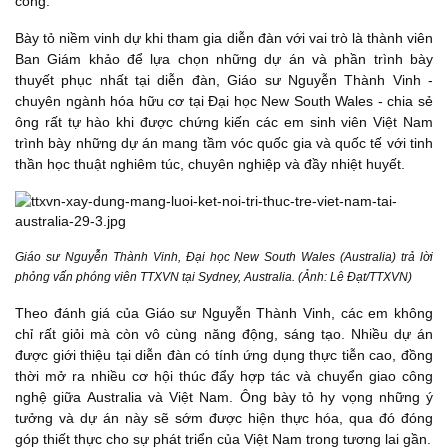
công.
Bày tỏ niềm vinh dự khi tham gia diễn đàn với vai trò là thành viên
Ban Giám khảo để lựa chọn những dự án và phần trình bày
thuyết phục nhất tại diễn đàn, Giáo sư Nguyễn Thành Vinh -
chuyên ngành hóa hữu cơ tại Đại học New South Wales - chia sẻ
ông rất tự hào khi được chứng kiến các em sinh viên Việt Nam
trình bày những dự án mang tầm vóc quốc gia và quốc tế với tinh
thần học thuật nghiêm túc, chuyên nghiệp và đầy nhiệt huyết.
Giáo sư Nguyễn Thành Vinh, Đại học New South Wales (Australia) trả lời
phỏng vấn phóng viên TTXVN tại Sydney, Australia. (Ảnh: Lê Đạt/TTXVN)
Theo đánh giá của Giáo sư Nguyễn Thành Vinh, các em không
chỉ rất giỏi mà còn vô cùng năng động, sáng tạo. Nhiều dự án
được giới thiệu tại diễn đàn có tính ứng dụng thực tiễn cao, đồng
thời mở ra nhiều cơ hội thúc đẩy hợp tác và chuyển giao công
nghệ giữa Australia và Việt Nam. Ông bày tỏ hy vọng những ý
tưởng và dự án này sẽ sớm được hiện thực hóa, qua đó đóng
góp thiết thực cho sự phát triển của Việt Nam trong tương lai gần.