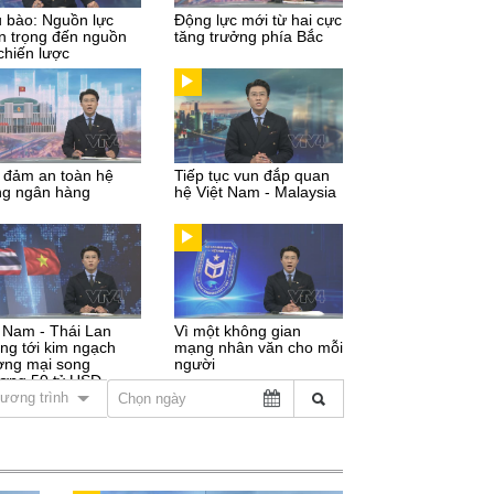
u bào: Nguồn lực
Động lực mới từ hai cực
n trọng đến nguồn
tăng trưởng phía Bắc
chiến lược
 đảm an toàn hệ
Tiếp tục vun đắp quan
ng ngân hàng
hệ Việt Nam - Malaysia
t Nam - Thái Lan
Vì một không gian
ng tới kim ngạch
mạng nhân văn cho mỗi
ơng mại song
người
ơng 50 tỷ USD
ương trình