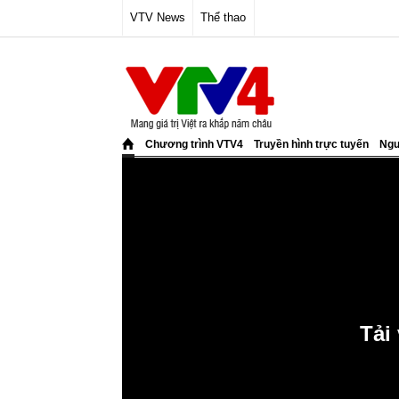
VTV News
Thể thao
Chương trình VTV4
Truyền hình trực tuyến
Ngư