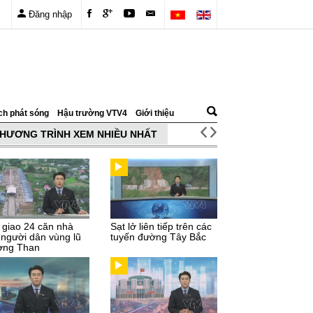
Đăng nhập
ch phát sóng
Hậu trường VTV4
Giới thiệu
HƯƠNG TRÌNH XEM NHIỀU NHẤT
 giao 24 căn nhà
Sạt lở liên tiếp trên các
 người dân vùng lũ
tuyến đường Tây Bắc
ng Than