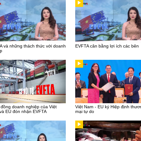
 và những thách thức với doanh
EVFTA cân bằng lợi ích các bên
p
đồng doanh nghiệp của Việt
Việt Nam - EU ký Hiệp định thươ
và EU đón nhận EVFTA
mại tự do