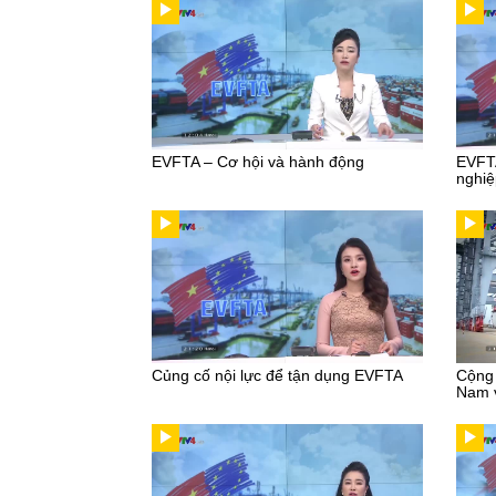
EVFTA – Cơ hội và hành động
EVFTA
nghiệ
Củng cố nội lực để tận dụng EVFTA
Cộng 
Nam 