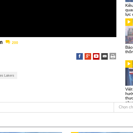
Kiề
qua
lực 
am
200
Bảo
thố
es Lakers
Việ
hướ
thư
phư
Chọn ch