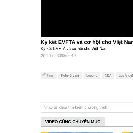
Ký kết EVFTA và cơ hội cho Việt N
Ký kết EVFTA và cơ hội cho Việt Nam
11:17 | 30/06/2019
Tags
Kobe Bryant
bóng rổ
NBA
Los Angel
VIDEO CÙNG CHUYÊN MỤC