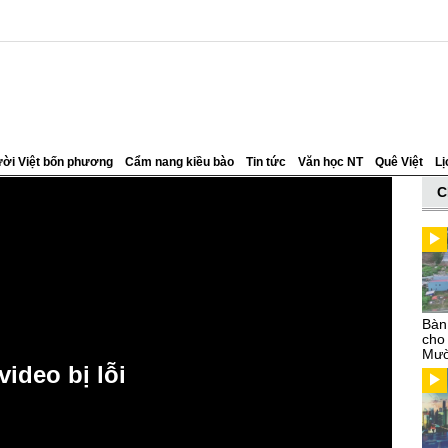
ời Việt bốn phương
Cẩm nang kiều bào
Tin tức
Văn học NT
Quê Việt
Lị
C
Bàn
cho
Mườ