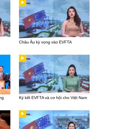
Châu Âu kỳ vọng vào EVFTA
ng
Ký kết EVFTA và cơ hội cho Việt Nam