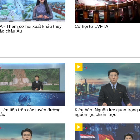
 - Thêm cơ hội xuất khẩu thủy
Cơ hội từ EVFTA
ào châu Âu
ở liên tiếp trên các tuyến đường
Kiều bào: Nguồn lực quan trọng
Bắc
nguồn lực chiến lược