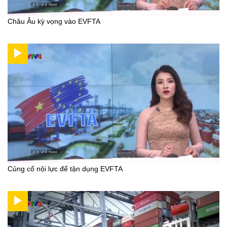
Châu Âu kỳ vọng vào EVFTA
Củng cố nội lực để tận dụng EVFTA