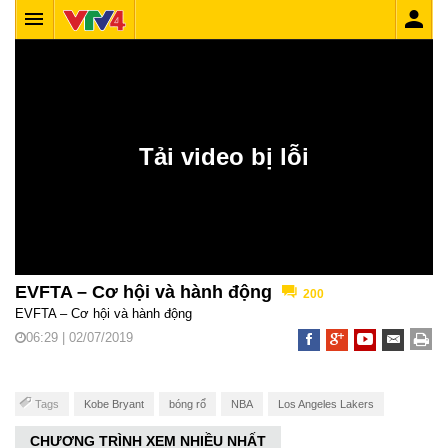
EVFTA – Cơ hội và hành động
200
EVFTA – Cơ hội và hành động
06:29 | 02/07/2019
Tags
Kobe Bryant
bóng rổ
NBA
Los Angeles Lakers
CHƯƠNG TRÌNH XEM NHIỀU NHẤT