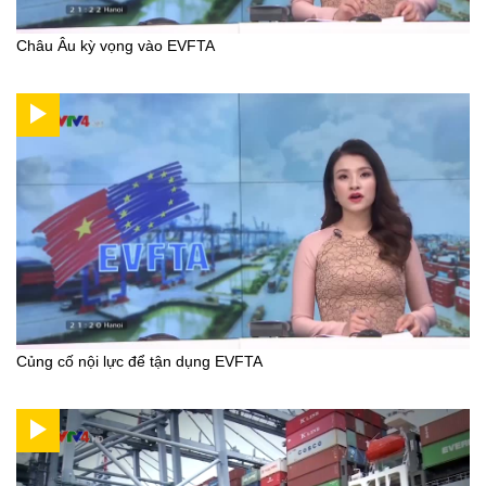
Châu Âu kỳ vọng vào EVFTA
Củng cố nội lực để tận dụng EVFTA