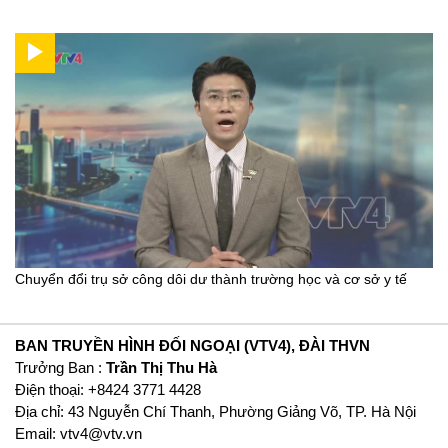
Chuyển đổi trụ sở công dôi dư thành trường học và cơ sở y tế
BAN TRUYỀN HÌNH ĐỐI NGOẠI (VTV4), ĐÀI THVN
Trưởng Ban :
Trần Thị Thu Hà
Ðiện thoại: +8424 3771 4428
Địa chỉ: 43 Nguyễn Chí Thanh, Phường Giảng Võ, TP. Hà Nội
Email:
vtv4@vtv.vn