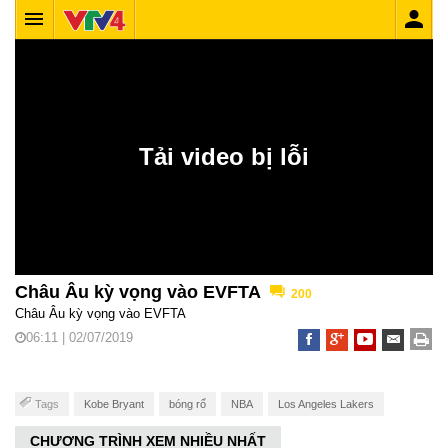
Châu Âu kỳ vọng vào EVFTA
200
Châu Âu kỳ vọng vào EVFTA
06:11 | 02/07/2019
Tags
Kobe Bryant
bóng rổ
NBA
Los Angeles Lakers
CHƯƠNG TRÌNH XEM NHIỀU NHẤT