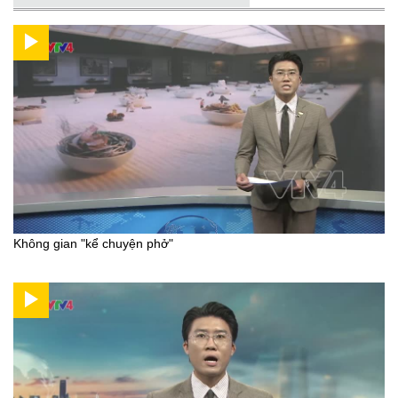
Không gian "kể chuyện phở"