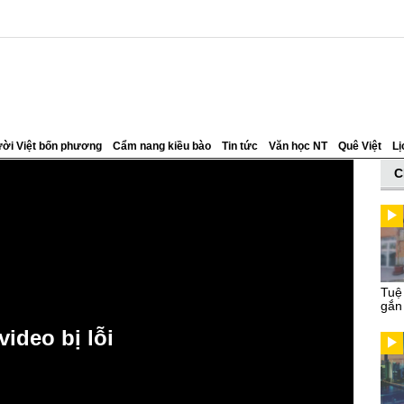
ời Việt bốn phương
Cẩm nang kiều bào
Tin tức
Văn học NT
Quê Việt
Lị
C
Tuệ
gắn