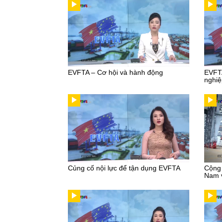
EVFTA – Cơ hội và hành động
EVFTA
nghiệ
Củng cố nội lực để tận dụng EVFTA
Cộng 
Nam 