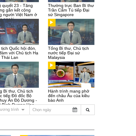
ị quyết 23 - Tăng
Thường trực Ban Bí thư
ng gắn kết cộng
Trần Cẩm Tú tiếp Đại
g người Việt Nam ở
sứ Singapore
c ngoài
 tịch Quốc hội đón,
Tổng Bí thư, Chủ tịch
 đàm với Chủ tịch Hạ
nước tiếp Đại sứ
n Thái Lan
Malaysia
g Bí thư, Chủ tịch
Hành trình mang phở
c tiếp Đô đốc Bộ
đến châu Âu của kiều
 huy Ấn Độ Dương -
bào Anh
i Bình Dương Hoa
ương trình