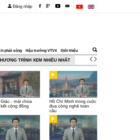
Đăng nhập
ch phát sóng
Hậu trường VTV4
Giới thiệu
HƯƠNG TRÌNH XEM NHIỀU NHẤT
 Giác - mái chùa
Hồ Chí Minh trong cuộc
 kết cộng đồng
đua công nghệ toàn
cầu