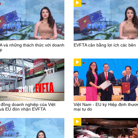
 và những thách thức với doanh
EVFTA cân bằng lợi ích các bên
p
đồng doanh nghiệp của Việt
Việt Nam - EU ký Hiệp định thươ
và EU đón nhận EVFTA
mại tự do