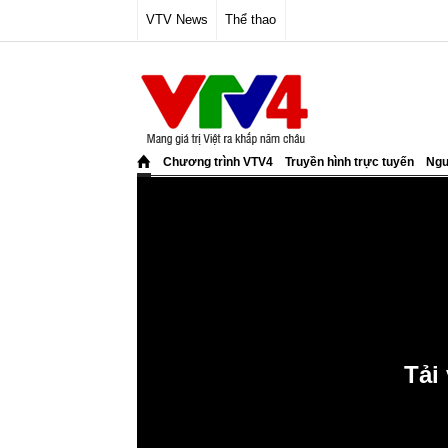
VTV News
Thể thao
Chương trình VTV4
Truyền hình trực tuyến
Ngư