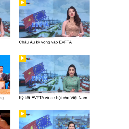
Châu Âu kỳ vọng vào EVFTA
ng
Ký kết EVFTA và cơ hội cho Việt Nam