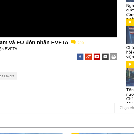
Ngh
cườ
đồn
nướ
Nam và EU đón nhận EVFTA
200
Chủ
hận EVFTA
hội
việ
es Lakers
Tổn
nướ
Chỉ
Thá
Kỳ
Chọn ch