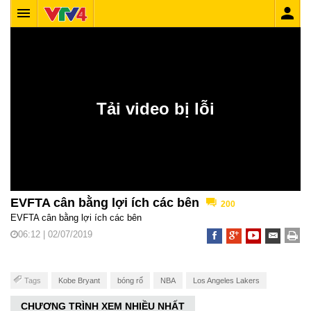
EVFTA cân bằng lợi ích các bên
200
EVFTA cân bằng lợi ích các bên
06:12 | 02/07/2019
Tags
Kobe Bryant
bóng rổ
NBA
Los Angeles Lakers
CHƯƠNG TRÌNH XEM NHIỀU NHẤT