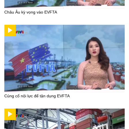
Châu Âu kỳ vọng vào EVFTA
Củng cố nội lực để tận dụng EVFTA