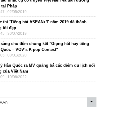
 tấu nhạc cụ cổ truyền Việt Nam và đàn dương
 tại Pháp
:47 | 02/05/2019
c thi 'Tiếng hát ASEAN+3' năm 2019 đã thành
g tốt đẹp
:45 | 30/07/2019
 sàng cho đêm chung kết "Giọng hát hay tiếng
 Quốc – VOV’s K-pop Contest"
:05 | 08/01/2020
sỹ Hàn Quốc ra MV quảng bá các điểm du lịch nổi
ng của Việt Nam
:09 | 10/08/2022