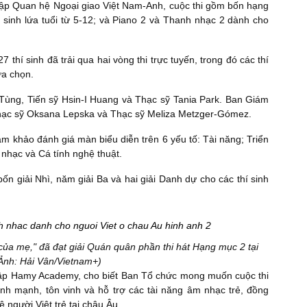
lập Quan hệ Ngoại giao Việt Nam-Anh, cuộc thi gồm bốn hạng
 sinh lứa tuổi từ 5-12; và Piano 2 và Thanh nhạc 2 dành cho
7 thí sinh đã trải qua hai vòng thi trực tuyến, trong đó các thí
ựa chọn.
ùng, Tiến sỹ Hsin-I Huang và Thạc sỹ Tania Park. Ban Giám
hạc sỹ Oksana Lepska và Thạc sỹ Meliza Metzger-Gómez.
ám khảo đánh giá màn biểu diễn trên 6 yếu tố: Tài năng; Triển
 nhạc và Cá tính nghệ thuật.
bốn giải Nhì, năm giải Ba và hai giải Danh dự cho các thí sinh
của mẹ," đã đạt giải Quán quân phần thi hát Hạng mục 2 tại
(Ảnh: Hải Vân/Vietnam+)
ập Hamy Academy, cho biết Ban Tổ chức mong muốn cuộc thi
nh mạnh, tôn vinh và hỗ trợ các tài năng âm nhạc trẻ, đồng
ệ người Việt trẻ tại châu Âu.