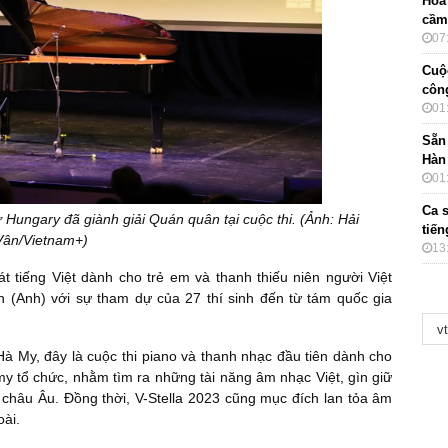
Hòa
cầm
07
Cuộ
côn
01
Sẵn
Hàn
01
Ca 
 Hungary đã giành giải Quán quân tại cuộc thi. (Ảnh: Hải
tiế
Vân/Vietnam+)
13
t tiếng Việt dành cho trẻ em và thanh thiếu niên người Việt
on (Anh) với sự tham dự của 27 thí sinh đến từ tám quốc gia
 My, đây là cuộc thi piano và thanh nhạc đầu tiên dành cho
y tổ chức, nhằm tìm ra những tài năng âm nhạc Việt, gìn giữ
à châu Âu. Đồng thời, V-Stella 2023 cũng mục đích lan tỏa âm
oài.