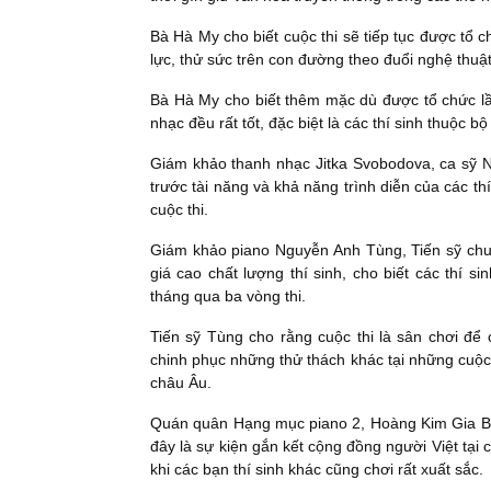
Bà Hà My cho biết cuộc thi sẽ tiếp tục được tổ c
lực, thử sức trên con đường theo đuổi nghệ thuậ
Bà Hà My cho biết thêm mặc dù được tổ chức lần 
nhạc đều rất tốt, đặc biệt là các thí sinh thuộc b
Giám khảo thanh nhạc Jitka Svobodova, ca sỹ N
trước tài năng và khả năng trình diễn của các t
cuộc thi.
Giám khảo piano Nguyễn Anh Tùng, Tiến sỹ chu
giá cao chất lượng thí sinh, cho biết các thí s
tháng qua ba vòng thi.
Tiến sỹ Tùng cho rằng cuộc thi là sân chơi để c
chinh phục những thử thách khác tại những cuộc 
châu Âu.
Quán quân Hạng mục piano 2, Hoàng Kim Gia Bảo
đây là sự kiện gắn kết cộng đồng người Việt tại c
khi các bạn thí sinh khác cũng chơi rất xuất sắc.