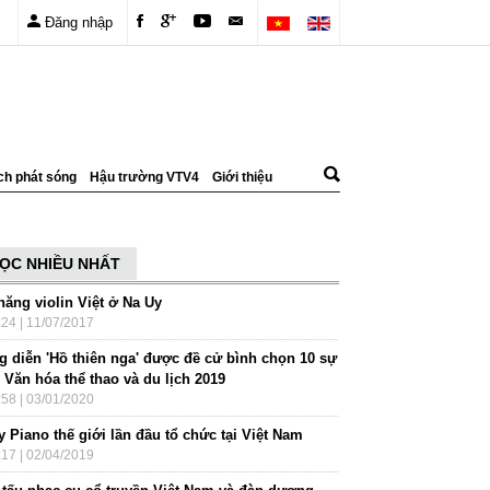
Đăng nhập
ch phát sóng
Hậu trường VTV4
Giới thiệu
ỌC NHIỀU NHẤT
năng violin Việt ở Na Uy
:24 | 11/07/2017
g diễn 'Hồ thiên nga' được đề cử bình chọn 10 sự
 Văn hóa thể thao và du lịch 2019
:58 | 03/01/2020
 Piano thế giới lần đầu tổ chức tại Việt Nam
:17 | 02/04/2019