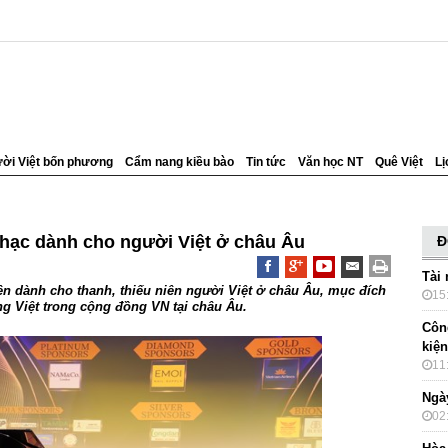
ời Việt bốn phương
Cẩm nang kiều bào
Tin tức
Văn học NT
Quê Việt
Lị
nhạc dành cho người Việt ở châu Âu
Đ
Tài 
iên dành cho thanh, thiếu niên người Việt ở châu Âu, mục đích
15
ng Việt trong cộng đồng VN tại châu Âu.
Côn
kiện
11
Ngày
02