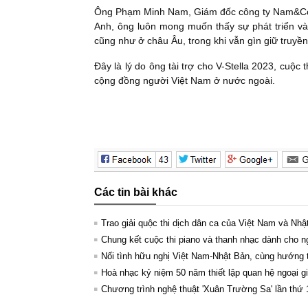
Ông Phạm Minh Nam, Giám đốc công ty Nam&Co., mộ
Anh, ông luôn mong muốn thấy sự phát triển và
cũng như ở châu Âu, trong khi vẫn gìn giữ truyề
Đây là lý do ông tài trợ cho V-Stella 2023, cuộc t
cộng đồng người Việt Nam ở nước ngoài.
Các tin bài khác
Trao giải quộc thi dịch dân ca của Việt Nam và Nh
Chung kết cuộc thi piano và thanh nhạc dành cho 
Nối tình hữu nghị Việt Nam-Nhật Bản, cùng hướng t
Hoà nhạc kỷ niệm 50 năm thiết lập quan hệ ngoại gi
Chương trình nghệ thuật 'Xuân Trường Sa' lần thứ