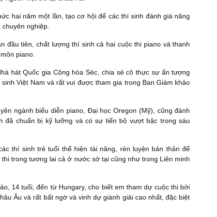
hức hai năm một lần, tạo cơ hội để các thí sinh đánh giá năng
t chuyên nghiệp.
đầu tiên, chất lượng thí sinh cả hai cuộc thi piano và thanh
ộ môn piano.
hà hát Quốc gia Cộng hòa Séc, chia sẻ cô thực sự ấn tượng
hí sinh Việt Nam và rất vui được tham gia trong Ban Giám khảo
yên ngành biểu diễn piano, Đại học Oregon (Mỹ), cũng đánh
inh đã chuẩn bị kỹ lưỡng và có sự tiến bộ vượt bậc trong sáu
ác thí sinh trẻ tuổi thể hiện tài năng, rèn luyện bản thân để
thi trong tương lai cả ở nước sở tại cũng như trong Liên minh
, 14 tuổi, đến từ Hungary, cho biết em tham dự cuộc thi bởi
hâu Âu và rất bất ngờ và vinh dự giành giải cao nhất, đặc biệt