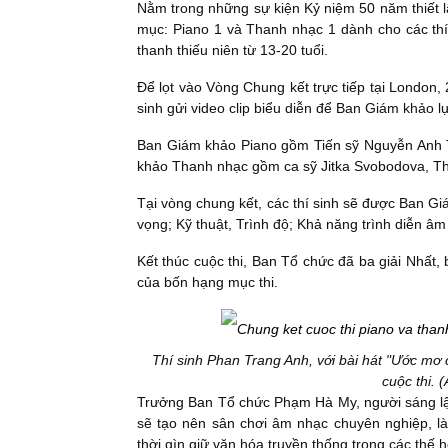
Nằm trong những sự kiện Kỷ niệm 50 năm thiết 
mục: Piano 1 và Thanh nhạc 1 dành cho các thí
thanh thiếu niên từ 13-20 tuổi.
Để lọt vào Vòng Chung kết trực tiếp tại London, 2
sinh gửi video clip biểu diễn để Ban Giám khảo l
Ban Giám khảo Piano gồm Tiến sỹ Nguyễn Anh T
khảo Thanh nhạc gồm ca sỹ Jitka Svobodova, T
Tại vòng chung kết, các thí sinh sẽ được Ban Gi
vọng; Kỹ thuật, Trình độ; Khả năng trình diễn âm
Kết thúc cuộc thi, Ban Tổ chức đã ba giải Nhất, 
của bốn hạng mục thi.
Thí sinh Phan Trang Anh, với bài hát "Ước mơ 
cuộc thi. 
Trưởng Ban Tổ chức Phạm Hà My, người sáng l
sẽ tạo nên sân chơi âm nhạc chuyên nghiệp, là
thời gìn giữ văn hóa truyền thống trong các thế h