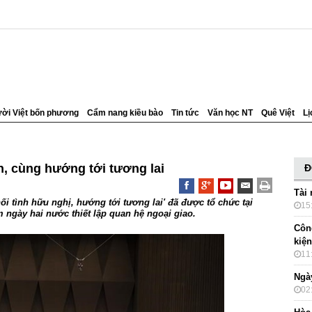
ời Việt bốn phương
Cẩm nang kiều bào
Tin tức
Văn học NT
Quê Việt
Lị
n, cùng hướng tới tương lai
Đ
Tài 
ối tình hữu nghị, hướng tới tương lai' đã được tổ chức tại
15
 ngày hai nước thiết lập quan hệ ngoại giao.
Côn
kiện
11
Ngày
02