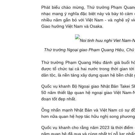
Phát biểu chào mừng, Thứ trưởng Phạm Quang
nhạc mang ý nghĩa đặc biệt này và bày tỏ cảm 
nhiều năm gắn bó với Việt Nam - và nghệ sỹ vi
Giao hưởng Việt Nam và Osaka.
Thứ trưởng Ngoại giao Phạm Quang Hiệu, Chủ n
Thứ trưởng Phạm Quang Hiệu đánh giá buổi hò
được tổ chức tại cả hai nước trong thời gian tớ
dân tộc, là nền tảng xây dựng quan hệ bền chặt g
Quốc vụ khanh Bộ Ngoại giao Nhật Bản Takei S
50 năm thiết lập quan hệ ngoại giao Việt Nam-
đoạn tốt đẹp nhất.
Ông nhấn mạnh Nhật Bản và Việt Nam có sự đồn
hơn nữa quan hệ hợp tác hữu nghị song phương
Quốc vụ khanh cho rằng năm 2023 là thời điểm đ
năm quan hệ đã qua và cùng nhất trí nỗ lực phấ