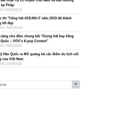
 tấu nhạc cụ cổ truyền Việt Nam và đàn dương
 tại Pháp
:47 | 02/05/2019
c thi 'Tiếng hát ASEAN+3' năm 2019 đã thành
g tốt đẹp
:45 | 30/07/2019
 sàng cho đêm chung kết "Giọng hát hay tiếng
 Quốc – VOV’s K-pop Contest"
:05 | 08/01/2020
sỹ Hàn Quốc ra MV quảng bá các điểm du lịch nổi
ng của Việt Nam
:09 | 10/08/2022