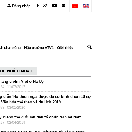
Đăng nhập
ch phát sóng
Hậu trường VTV4
Giới thiệu
ỌC NHIỀU NHẤT
năng violin Việt ở Na Uy
:24 | 11/07/2017
g diễn 'Hồ thiên nga' được đề cử bình chọn 10 sự
 Văn hóa thể thao và du lịch 2019
:58 | 03/01/2020
 Piano thế giới lần đầu tổ chức tại Việt Nam
:17 | 02/04/2019