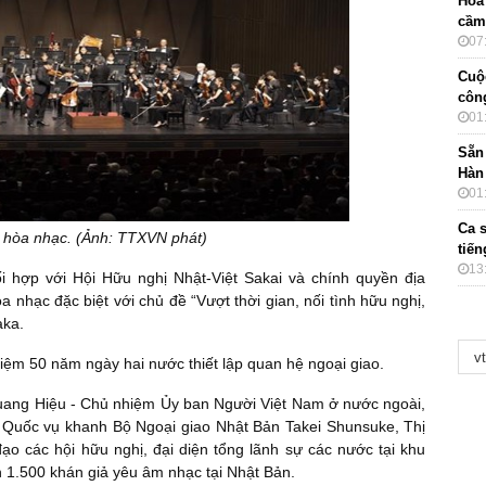
Hòa
cầm
07
Cuộ
côn
01
Sẵn
Hàn
01
Ca 
 hòa nhạc. (Ảnh: TTXVN phát)
tiế
13
 hợp với Hội Hữu nghị Nhật-Việt Sakai và chính quyền địa
nhạc đặc biệt với chủ đề “Vượt thời gian, nối tình hữu nghị,
aka.
niệm 50 năm ngày hai nước thiết lập quan hệ ngoại giao.
ang Hiệu - Chủ nhiệm Ủy ban Người Việt Nam ở nước ngoài,
 Quốc vụ khanh Bộ Ngoại giao Nhật Bản Takei Shunsuke, Thị
ạo các hội hữu nghị, đại diện tổng lãnh sự các nước tại khu
 1.500 khán giả yêu âm nhạc tại Nhật Bản.