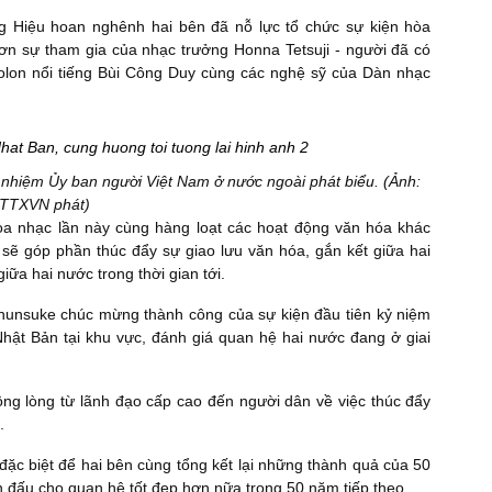
 Hiệu hoan nghênh hai bên đã nỗ lực tổ chức sự kiện hòa
ơn sự tham gia của nhạc trưởng Honna Tetsuji - người đã có
olon nổi tiếng Bùi Công Duy cùng các nghệ sỹ của Dàn nhạc
hiệm Ủy ban người Việt Nam ở nước ngoài phát biểu. (Ảnh:
TTXVN phát)
a nhạc lần này cùng hàng loạt các hoạt động văn hóa khác
i sẽ góp phần thúc đẩy sự giao lưu văn hóa, gắn kết giữa hai
iữa hai nước trong thời gian tới.
hunsuke chúc mừng thành công của sự kiện đầu tiên kỷ niệm
Nhật Bản tại khu vực, đánh giá quan hệ hai nước đang ở giai
g lòng từ lãnh đạo cấp cao đến người dân về việc thúc đẩy
.
ặc biệt để hai bên cùng tổng kết lại những thành quả của 50
n đấu cho quan hệ tốt đẹp hơn nữa trong 50 năm tiếp theo.