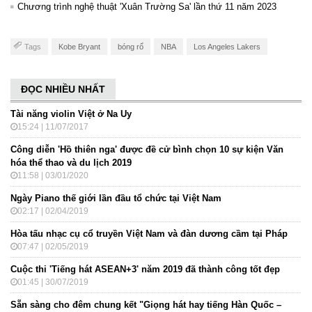
Chương trình nghệ thuật 'Xuân Trường Sa' lần thứ 11 năm 2023
Tags
Kobe Bryant
bóng rổ
NBA
Los Angeles Lakers
ĐỌC NHIỀU NHẤT
Tài năng violin Việt ở Na Uy
15:24 | 11/07/2017
Công diễn 'Hồ thiên nga' được đề cử bình chọn 10 sự kiện Văn
hóa thể thao và du lịch 2019
11:58 | 03/01/2020
Ngày Piano thế giới lần đầu tổ chức tại Việt Nam
02:17 | 02/04/2019
Hòa tấu nhạc cụ cổ truyền Việt Nam và đàn dương cầm tại Pháp
07:47 | 02/05/2019
Cuộc thi 'Tiếng hát ASEAN+3' năm 2019 đã thành công tốt đẹp
01:45 | 30/07/2019
Sẵn sàng cho đêm chung kết "Giọng hát hay tiếng Hàn Quốc –