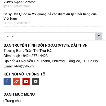
VOV’s K-pop Contest"
01:05 | 08/01/2020
Ca sỹ Hàn Quốc ra MV quảng bá các điểm du lịch nổi tiếng của
Việt Nam
13:09 | 10/08/2022
BAN TRUYỀN HÌNH ĐỐI NGOẠI (VTV4), ĐÀI THVN
Trưởng Ban :
Trần Thị Thu Hà
Ðiện thoại: +8424 3771 4428
Địa chỉ: 43 Nguyễn Chí Thanh, Phường Giảng Võ, TP. Hà Nội
Email:
vtv4@vtv.vn
KẾT NỐI VỚI CHÚNG TÔI
DANH MỤC MENU
Trang chủ