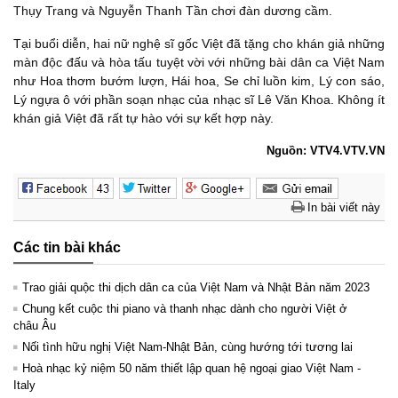
Thụy Trang và Nguyễn Thanh Tần chơi đàn dương cầm.
Tại buổi diễn, hai nữ nghệ sĩ gốc Việt đã tặng cho khán giả những
màn độc đấu và hòa tấu tuyệt vời với những bài dân ca Việt Nam
như Hoa thơm bướm lượn, Hái hoa, Se chỉ luồn kim, Lý con sáo,
Lý ngựa ô với phần soạn nhạc của nhạc sĩ Lê Văn Khoa. Không ít
khán giả Việt đã rất tự hào với sự kết hợp này.
Nguồn: VTV4.VTV.VN
In bài viết này
Các tin bài khác
Trao giải quộc thi dịch dân ca của Việt Nam và Nhật Bản năm 2023
Chung kết cuộc thi piano và thanh nhạc dành cho người Việt ở
châu Âu
Nối tình hữu nghị Việt Nam-Nhật Bản, cùng hướng tới tương lai
Hoà nhạc kỷ niệm 50 năm thiết lập quan hệ ngoại giao Việt Nam -
Italy