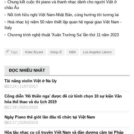
Chung kết cuộc thi piano và thanh nhạc dành cho người Việt ở
châu Âu
Nối tình hữu nghị Việt Nam-Nhật Bản, cùng hướng tới tương lai
Hoà nhạc kỷ niệm 50 năm thiết lập quan hệ ngoại giao Việt Nam -
Italy
Chương trình nghệ thuật 'Xuân Trường Sa' lần thứ 11 năm 2023
Tags
Kobe Bryant
bóng rổ
NBA
Los Angeles Lakers
ĐỌC NHIỀU NHẤT
Tài năng violin Việt ở Na Uy
15:24 | 11/07/2017
Công diễn 'Hồ thiên nga' được đề cử bình chọn 10 sự kiện Văn
hóa thể thao và du lịch 2019
11:58 | 03/01/2020
Ngày Piano thế giới lần đầu tổ chức tại Việt Nam
02:17 | 02/04/2019
Hòa tấu nhạc cụ cổ truyền Việt Nam và đàn dương cầm tại Pháp