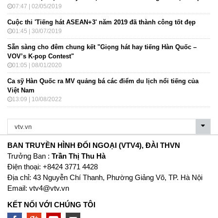
07:47 | 02/05/2019
Cuộc thi 'Tiếng hát ASEAN+3' năm 2019 đã thành công tốt đẹp
01:45 | 30/07/2019
Sẵn sàng cho đêm chung kết "Giọng hát hay tiếng Hàn Quốc –
VOV’s K-pop Contest"
01:05 | 08/01/2020
Ca sỹ Hàn Quốc ra MV quảng bá các điểm du lịch nổi tiếng của
Việt Nam
13:09 | 10/08/2022
BAN TRUYỀN HÌNH ĐỐI NGOẠI (VTV4), ĐÀI THVN
Trưởng Ban :
Trần Thị Thu Hà
Ðiện thoại: +8424 3771 4428
Địa chỉ: 43 Nguyễn Chí Thanh, Phường Giảng Võ, TP. Hà Nội
Email:
vtv4@vtv.vn
KẾT NỐI VỚI CHÚNG TÔI