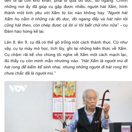
tiện đi lại còn khó khăn, phải đi qua đò dọc, đò ngang. Chính
những nơi ấy đã giúp cụ gặp được nhiều người hát Xẩm, hình
thành một tình yêu với Xẩm từ lúc nào không hay.
“Người hát
Xẩm họ nằm ở những cái đò dọc, đò ngang đấy và hát nên tôi
cũng hát theo, còn chép được cả lời vì tôi biết chữ nho nữa”
- cụ
Đảm hào hứng kể lại.
Lên 8, lên 9, cụ đã có thể gõ trống một cách thành thục. Cứ như
vậy, cụ tự mày mò học, tích lũy, ghi lại những kiến thức về Xẩm.
Cụ chậm rãi kể cho chúng tôi nghe về Xẩm một cách mạch lạc,
đủ thấy cụ còn minh mẫn nhường nào.
“Hát Xẩm là người mù đi
hát rong để kiếm kế sinh nhai, nhưng những người đi hát rong thì
chưa chắc đã là người mù.”