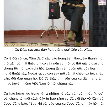
Cụ Đảm say xưa đàn hát những giai điệu của Xẩm.
Có lẽ đối với cụ, Xẩm đã đi sâu vào trong tiềm thức, trở thành một
thứ gắn bó mật thiết, chỉ có vậy nên cụ mới có thể giảng giải cho
chúng tôi một cách chi tiết, tường tận về nguồn gốc của loại hình
nghệ thuật này. Ngoài ra, cụ còn say mê cả hát chèo, ca trù, chầu
văn, đối đáp quan họ. Đủ để thấy tình yêu của cụ dành cho âm
nhạc truyền thống Việt Nam lớn tới chừng nào.
Cụ hào hứng lục trong tủ ra những tờ báo vẫn còn mới, “khoe”
với chúng tôi một cách đầy tự hào rằng cụ đã viết thơ về Xẩm và
được đăng báo. “Sau khi bài báo của cụ được đăng, mấy hội hát