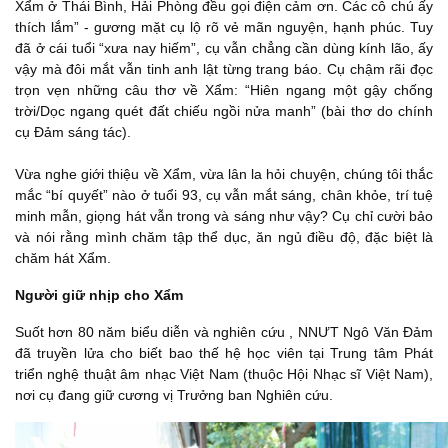
Xẩm ở Thái Bình, Hải Phòng đều gọi điện cảm ơn. Các cô chú ấy
thích lắm” - gương mặt cụ lộ rõ vẻ mãn nguyện, hạnh phúc. Tuy
đã ở cái tuổi “xưa nay hiếm”, cụ vẫn chẳng cần dùng kính lão, ấy
vậy mà đôi mắt vẫn tinh anh lật từng trang báo. Cụ chậm rãi đọc
trọn vẹn những câu thơ về Xẩm: “Hiên ngang một gậy chống
trời/Dọc ngang quét đất chiếu ngồi nửa manh” (bài thơ do chính
cụ Đảm sáng tác).
Vừa nghe giới thiệu về Xẩm, vừa lân la hỏi chuyện, chúng tôi thắc
mắc “bí quyết” nào ở tuổi 93, cụ vẫn mắt sáng, chân khỏe, trí tuệ
minh mẫn, giọng hát vẫn trong và sáng như vậy? Cụ chỉ cười bảo
và nói rằng mình chăm tập thể dục, ăn ngủ điều độ, đặc biệt là
chăm hát Xẩm.
Người giữ nhịp cho Xẩm
Suốt hơn 80 năm biểu diễn và nghiên cứu , NNƯT Ngô Văn Đảm
đã truyền lửa cho biết bao thế hệ học viên tại Trung tâm Phát
triển nghệ thuật âm nhạc Việt Nam (thuộc Hội Nhạc sĩ Việt Nam),
nơi cụ đang giữ cương vị Trưởng ban Nghiên cứu.