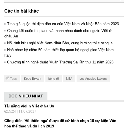
Các tin bài khác
Trao giải quộc thi dịch dân ca của Việt Nam và Nhật Bản năm 2023
Chung kết cuộc thi piano và thanh nhạc dành cho người Việt ở
châu Âu
Nối tình hữu nghị Việt Nam-Nhật Bản, cùng hướng tới tương lai
Hoà nhạc kỷ niệm 50 năm thiết lập quan hệ ngoại giao Việt Nam -
Italy
Chương trình nghệ thuật 'Xuân Trường Sa' lần thứ 11 năm 2023
Tags
Kobe Bryant
bóng rổ
NBA
Los Angeles Lakers
ĐỌC NHIỀU NHẤT
Tài năng violin Việt ở Na Uy
15:24 | 11/07/2017
Công diễn 'Hồ thiên nga' được đề cử bình chọn 10 sự kiện Văn
hóa thể thao và du lịch 2019