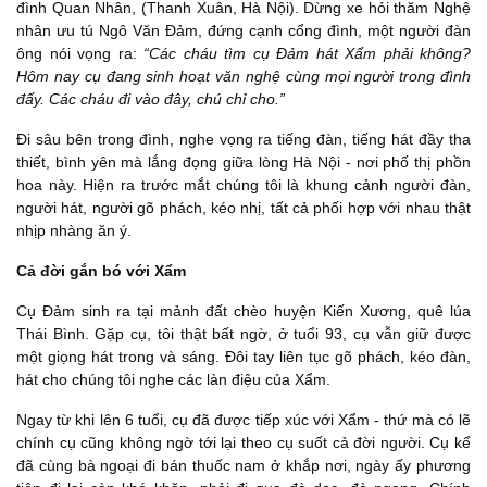
đình Quan Nhân, (Thanh Xuân, Hà Nội). Dừng xe hỏi thăm Nghệ
nhân ưu tú Ngô Văn Đảm, đứng cạnh cổng đình, một người đàn
ông nói vọng ra:
“Các cháu tìm cụ Đảm hát Xẩm phải không?
Hôm nay cụ đang sinh hoạt văn nghệ cùng mọi người trong đình
đấy. Các cháu đi vào đây, chú chỉ cho.”
Đi sâu bên trong đình, nghe vọng ra tiếng đàn, tiếng hát đầy tha
thiết, bình yên mà lắng đọng giữa lòng Hà Nội - nơi phố thị phồn
hoa này. Hiện ra trước mắt chúng tôi là khung cảnh người đàn,
người hát, người gõ phách, kéo nhị, tất cả phối hợp với nhau thật
nhịp nhàng ăn ý.
Cả đời gắn bó với Xẩm
Cụ Đảm sinh ra tại mảnh đất chèo huyện Kiến Xương, quê lúa
Thái Bình. Gặp cụ, tôi thật bất ngờ, ở tuổi 93, cụ vẫn giữ được
một giọng hát trong và sáng. Đôi tay liên tục gõ phách, kéo đàn,
hát cho chúng tôi nghe các làn điệu của Xẩm.
Ngay từ khi lên 6 tuổi, cụ đã được tiếp xúc với Xẩm - thứ mà có lẽ
chính cụ cũng không ngờ tới lại theo cụ suốt cả đời người. Cụ kể
đã cùng bà ngoại đi bán thuốc nam ở khắp nơi, ngày ấy phương