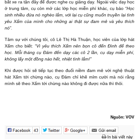
bắt xe ra tận đây để được nghe cụ giảng dạy. Ngoài việc dạy học
ở trung tâm, cụ còn mở các lớp học miễn phí khác, cụ bảo
“Học
sinh nhiều đứa nó nghèo lắm, với lại cụ cũng muốn truyền lại tình
yêu Xẩm của mình cho những ai thật sự đam mê và yêu thích
nó”.
Tâm sự với chúng tôi, cô Lê Thị Hà Thuận, học viên của lớp hát
Xẩm cho biết:
“Vì yêu thích Xẩm nên bọn cô đến Đình để theo
học. Mỗi tháng cụ Đảm đến dạy các cô 2 lần, cụ dạy miễn phí,
không lấy một đồng nào hết, nhiệt tình lắm!”
Khi được hỏi sẽ tiếp tục theo đuổi niềm đam mê với nghệ thuật
hát Xẩm tới chừng nào, cụ Đảm chỉ khẽ mỉm cười mà nói rằng
mình sẽ theo Xẩm tới chừng nào không đi được nữa thì thôi.
Nguồn: VOV
In bài viết này