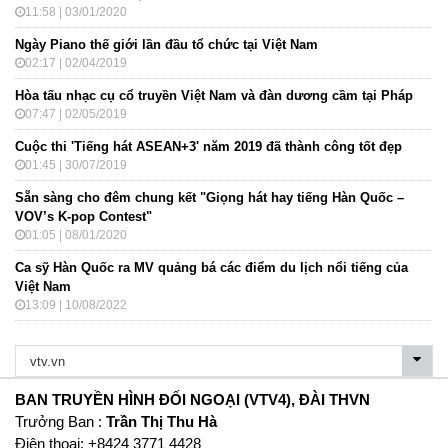
11:58 | 03/01/2020
Ngày Piano thế giới lần đầu tổ chức tại Việt Nam
02:17 | 02/04/2019
Hòa tấu nhạc cụ cổ truyền Việt Nam và đàn dương cầm tại Pháp
07:47 | 02/05/2019
Cuộc thi 'Tiếng hát ASEAN+3' năm 2019 đã thành công tốt đẹp
01:45 | 30/07/2019
Sẵn sàng cho đêm chung kết "Giọng hát hay tiếng Hàn Quốc –
VOV’s K-pop Contest"
01:05 | 08/01/2020
Ca sỹ Hàn Quốc ra MV quảng bá các điểm du lịch nổi tiếng của
Việt Nam
13:09 | 10/08/2022
BAN TRUYỀN HÌNH ĐỐI NGOẠI (VTV4), ĐÀI THVN
Trưởng Ban :
Trần Thị Thu Hà
Ðiện thoại: +8424 3771 4428