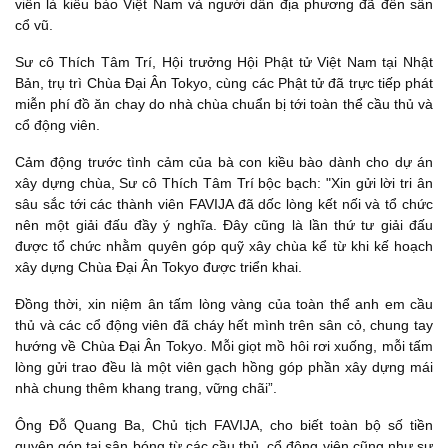
viên là kiều bào Việt Nam và người dân địa phương đã đến sân
cổ vũ.
Sư cô Thích Tâm Trí, Hội trưởng Hội Phật tử Việt Nam tại Nhật
Bản, trụ trì Chùa Đại Ân Tokyo, cùng các Phật tử đã trực tiếp phát
miễn phí đồ ăn chay do nhà chùa chuẩn bị tới toàn thể cầu thủ và
cổ động viên.
Cảm động trước tình cảm của bà con kiều bào dành cho dự án
xây dựng chùa, Sư cô Thích Tâm Trí bộc bạch: "Xin gửi lời tri ân
sâu sắc tới các thành viên FAVIJA đã dốc lòng kết nối và tổ chức
nên một giải đấu đầy ý nghĩa. Đây cũng là lần thứ tư giải đấu
được tổ chức nhằm quyên góp quỹ xây chùa kể từ khi kế hoạch
xây dựng Chùa Đại Ân Tokyo được triển khai.
Đồng thời, xin niệm ân tấm lòng vàng của toàn thể anh em cầu
thủ và các cổ động viên đã cháy hết mình trên sân cỏ, chung tay
hướng về Chùa Đại Ân Tokyo. Mỗi giọt mồ hôi rơi xuống, mỗi tấm
lòng gửi trao đều là một viên gạch hồng góp phần xây dựng mái
nhà chung thêm khang trang, vững chãi”.
Ông Đỗ Quang Ba, Chủ tịch FAVIJA, cho biết toàn bộ số tiền
quyên góp tại sân bóng từ các cầu thủ, cổ động viên cũng như sự