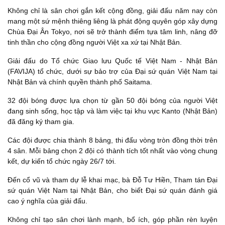
Không chỉ là sân chơi gắn kết cộng đồng, giải đấu năm nay còn
mang một sứ mệnh thiêng liêng là phát động quyên góp xây dựng
Chùa Đại Ân Tokyo, nơi sẽ trở thành điểm tựa tâm linh, nâng đỡ
tinh thần cho cộng đồng người Việt xa xứ tại Nhật Bản.
Giải đấu do Tổ chức Giao lưu Quốc tế Việt Nam - Nhật Bản
(FAVIJA) tổ chức, dưới sự bảo trợ của Đại sứ quán Việt Nam tại
Nhật Bản và chính quyền thành phố Saitama.
32 đội bóng được lựa chọn từ gần 50 đội bóng của người Việt
đang sinh sống, học tập và làm việc tại khu vực Kanto (Nhật Bản)
đã đăng ký tham gia.
Các đội được chia thành 8 bảng, thi đấu vòng tròn đồng thời trên
4 sân. Mỗi bảng chọn 2 đội có thành tích tốt nhất vào vòng chung
kết, dự kiến tổ chức ngày 26/7 tới.
Đến cổ vũ và tham dự lễ khai mạc, bà Đỗ Tư Hiền, Tham tán Đại
sứ quán Việt Nam tại Nhật Bản, cho biết Đại sứ quán đánh giá
cao ý nghĩa của giải đấu.
Không chỉ tạo sân chơi lành mạnh, bổ ích, góp phần rèn luyện