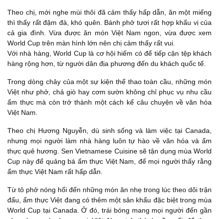
Theo chị, mới nghe mùi thôi đã cảm thấy hấp dẫn, ăn một miếng
thì thấy rất đậm đà, khó quên. Bánh phở tươi rất hợp khẩu vị của
cả gia đình. Vừa được ăn món Việt Nam ngon, vừa được xem
World Cup trên màn hình lớn nên chị cảm thấy rất vui.
Với nhà hàng, World Cup là cơ hội hiếm có để tiếp cận tệp khách
hàng rộng hơn, từ người dân địa phương đến du khách quốc tế.
Trong dòng chảy của một sự kiện thể thao toàn cầu, những món
Việt như phở, chả giò hay cơm sườn không chỉ phục vụ nhu cầu
ẩm thực mà còn trở thành một cách kể câu chuyện về văn hóa
Việt Nam.
Theo chị Hương Nguyễn, dù sinh sống và làm việc tại Canada,
nhưng mọi người làm nhà hàng luôn tự hào về văn hóa và ẩm
thực quê hương. Sen Vietnamese Cuisine sẽ tận dụng mùa World
Cup này để quảng bá ẩm thực Việt Nam, để mọi người thấy rằng
ẩm thực Việt Nam rất hấp dẫn.
Từ tô phở nóng hổi đến những món ăn nhẹ trong lúc theo dõi trận
đấu, ẩm thực Việt đang có thêm một sân khấu đặc biệt trong mùa
World Cup tại Canada. Ở đó, trái bóng mang mọi người đến gần