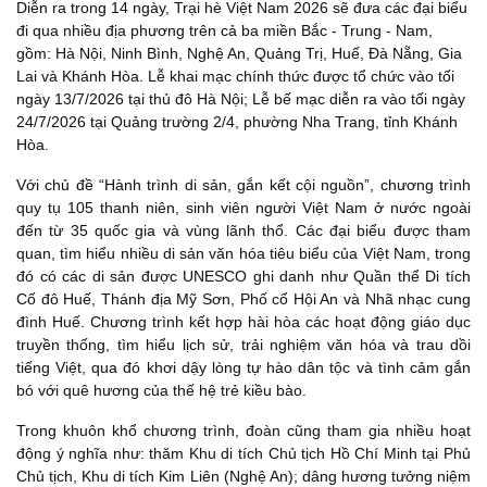
Diễn ra trong 14 ngày, Trại hè Việt Nam 2026 sẽ đưa các đại biểu
đi qua nhiều địa phương trên cả ba miền Bắc - Trung - Nam,
gồm: Hà Nội, Ninh Bình, Nghệ An, Quảng Trị, Huế, Đà Nẵng, Gia
Lai và Khánh Hòa. Lễ khai mạc chính thức được tổ chức vào tối
ngày 13/7/2026 tại thủ đô Hà Nội; Lễ bế mạc diễn ra vào tối ngày
24/7/2026 tại Quảng trường 2/4, phường Nha Trang, tỉnh Khánh
Hòa.
Với chủ đề “Hành trình di sản, gắn kết cội nguồn”, chương trình
quy tụ 105 thanh niên, sinh viên người Việt Nam ở nước ngoài
đến từ 35 quốc gia và vùng lãnh thổ. Các đại biểu được tham
quan, tìm hiểu nhiều di sản văn hóa tiêu biểu của Việt Nam, trong
đó có các di sản được UNESCO ghi danh như Quần thể Di tích
Cố đô Huế, Thánh địa Mỹ Sơn, Phố cổ Hội An và Nhã nhạc cung
đình Huế. Chương trình kết hợp hài hòa các hoạt động giáo dục
truyền thống, tìm hiểu lịch sử, trải nghiệm văn hóa và trau dồi
tiếng Việt, qua đó khơi dậy lòng tự hào dân tộc và tình cảm gắn
bó với quê hương của thế hệ trẻ kiều bào.
Trong khuôn khổ chương trình, đoàn cũng tham gia nhiều hoạt
động ý nghĩa như: thăm Khu di tích Chủ tịch Hồ Chí Minh tại Phủ
Chủ tịch, Khu di tích Kim Liên (Nghệ An); dâng hương tưởng niệm