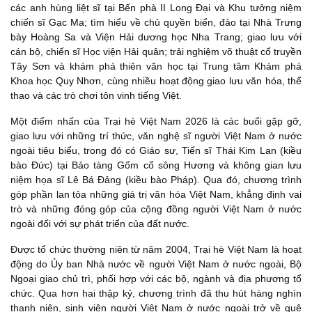
các anh hùng liệt sĩ tại Bến phà II Long Đại và Khu tưởng niệm
chiến sĩ Gạc Ma; tìm hiểu về chủ quyền biển, đảo tại Nhà Trưng
bày Hoàng Sa và Viện Hải dương học Nha Trang; giao lưu với
cán bộ, chiến sĩ Học viện Hải quân; trải nghiệm võ thuật cổ truyền
Tây Sơn và khám phá thiên văn học tại Trung tâm Khám phá
Khoa học Quy Nhơn, cùng nhiều hoạt động giao lưu văn hóa, thể
thao và các trò chơi tôn vinh tiếng Việt.
Một điểm nhấn của Trại hè Việt Nam 2026 là các buổi gặp gỡ,
giao lưu với những trí thức, văn nghệ sĩ người Việt Nam ở nước
ngoài tiêu biểu, trong đó có Giáo sư, Tiến sĩ Thái Kim Lan (kiều
bào Đức) tại Bảo tàng Gốm cổ sông Hương và không gian lưu
niệm họa sĩ Lê Bá Đảng (kiều bào Pháp). Qua đó, chương trình
góp phần lan tỏa những giá trị văn hóa Việt Nam, khẳng định vai
trò và những đóng góp của cộng đồng người Việt Nam ở nước
ngoài đối với sự phát triển của đất nước.
Được tổ chức thường niên từ năm 2004, Trại hè Việt Nam là hoạt
động do Ủy ban Nhà nước về người Việt Nam ở nước ngoài, Bộ
Ngoại giao chủ trì, phối hợp với các bộ, ngành và địa phương tổ
chức. Qua hơn hai thập kỷ, chương trình đã thu hút hàng nghìn
thanh niên, sinh viên người Việt Nam ở nước ngoài trở về quê