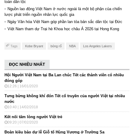
toàn dân tộc
Nguồn lao động Việt Nam ở nước ngoài là một bộ phận của chiến
lược phát triển nguồn nhân lực quốc gia
Ngày Văn hóa Việt Nam góp phần lan tỏa bản sắc dân tộc tại Đức ​
Việt Nam tham dự Trại hè Khoa học châu Á 2026 tại Hong Kong
Tags
Kobe Bryant
bóng rổ
NBA
Los Angeles Lakers
ĐỌC NHIỀU NHẤT
Hội Người Việt Nam tại Ba Lan chúc Tết các thành viên có nhiều
đóng góp
12:26 | 16/01/2020
Tưng bừng không khí đón Tết cổ truyền của người Việt tại nhiều
nước
10:40 | 14/02/2018
Kết nối tấm lòng người Việt trẻ
09:20 | 07/02/2020
Đoàn kiều bào dự lễ Giỗ tổ Hùng Vương ở Trường Sa