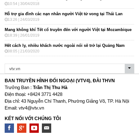
10:54 | 30/04/2018
Hỗ trợ gia đình các nạn nhân người Việt tử vong tại Thái Lan
13:26 | 24/03/2019
Mang không khí Tết cổ truyền đến với người Việt tại Mozambique
18:39 | 26/01/2019
Hết cách ly, nhiều khách nước ngoài nói sẽ trở lại Quảng Nam
08:05 | 21/03/2020
BAN TRUYỀN HÌNH ĐỐI NGOẠI (VTV4), ĐÀI THVN
Trưởng Ban :
Trần Thị Thu Hà
Ðiện thoại: +8424 3771 4428
Địa chỉ: 43 Nguyễn Chí Thanh, Phường Giảng Võ, TP. Hà Nội
Email:
vtv4@vtv.vn
KẾT NỐI VỚI CHÚNG TÔI