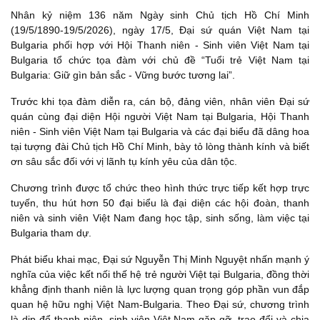
Nhân kỷ niệm 136 năm Ngày sinh Chủ tịch Hồ Chí Minh
(19/5/1890-19/5/2026), ngày 17/5, Đại sứ quán Việt Nam tại
Bulgaria phối hợp với Hội Thanh niên - Sinh viên Việt Nam tại
Bulgaria tổ chức tọa đàm với chủ đề “Tuổi trẻ Việt Nam tại
Bulgaria: Giữ gìn bản sắc - Vững bước tương lai”.
Trước khi tọa đàm diễn ra, cán bộ, đảng viên, nhân viên Đại sứ
quán cùng đại diện Hội người Việt Nam tại Bulgaria, Hội Thanh
niên - Sinh viên Việt Nam tại Bulgaria và các đại biểu đã dâng hoa
tại tượng đài Chủ tịch Hồ Chí Minh, bày tỏ lòng thành kính và biết
ơn sâu sắc đối với vị lãnh tụ kính yêu của dân tộc.
Chương trình được tổ chức theo hình thức trực tiếp kết hợp trực
tuyến, thu hút hơn 50 đại biểu là đại diện các hội đoàn, thanh
niên và sinh viên Việt Nam đang học tập, sinh sống, làm việc tại
Bulgaria tham dự.
Phát biểu khai mạc, Đại sứ Nguyễn Thị Minh Nguyệt nhấn mạnh ý
nghĩa của việc kết nối thế hệ trẻ người Việt tại Bulgaria, đồng thời
khẳng định thanh niên là lực lượng quan trọng góp phần vun đắp
quan hệ hữu nghị Việt Nam-Bulgaria. Theo Đại sứ, chương trình
là dịp để thanh niên, sinh viên Việt Nam gặp gỡ, trao đổi và chia