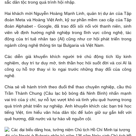
sắc dân tộc trong quá trình hội nhập.
Hai khách mời Nguyễn Hoàng Mạnh Linh, quản trị dự án của Tập
đoàn Meta và Hoàng Việt Anh, kỹ sư phần mềm cao cấp của Tập
đoàn Alphabet - Google, đã trao đổi sôi nổi với thanh niên, sinh
viên về định hướng nghề nghiệp trong lĩnh vực công nghệ, tác
động của trí tuệ nhân tạo (AI) cũng như cơ hội phát triển trong
ngành công nghệ thông tin tại Bulgaria và Việt Nam.
Các diễn giả khuyến khích người trẻ chủ động tích lũy kinh
nghiệm, duy trì tư duy mở, tinh thần học hỏi suốt đời và coi AI là
công cụ hỗ trợ thay vì lo ngại trước những thay đổi của công
nghệ.
Chia sẻ về hành trình theo đuổi thể thao chuyên nghiệp, cầu thủ
Trần Thành Chung (Câu lạc bộ bóng đá Ninh Bình) nhấn mạnh
vai trò của ý chí, sự nỗ lực vượt khó và tình yêu quê hương trong
quá trình phát triển sự nghiệp. Anh khuyến khích các bạn trẻ học
tiếng Việt, tìm hiểu văn hóa dân tộc để luôn giữ sự gắn kết với
quê hương, đất nước và tự hào về nguồn cội.