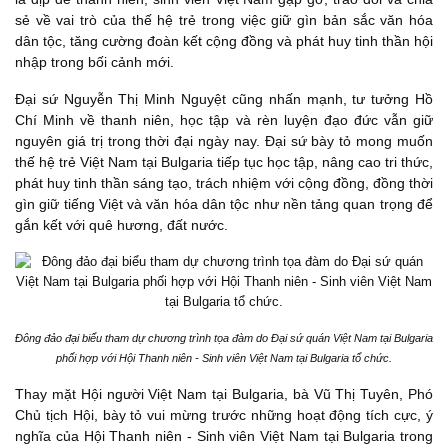
sẻ về vai trò của thế hệ trẻ trong việc giữ gìn bản sắc văn hóa
dân tộc, tăng cường đoàn kết cộng đồng và phát huy tinh thần hội
nhập trong bối cảnh mới.
Đại sứ Nguyễn Thị Minh Nguyệt cũng nhấn mạnh, tư tưởng Hồ
Chí Minh về thanh niên, học tập và rèn luyện đạo đức vẫn giữ
nguyên giá trị trong thời đại ngày nay. Đại sứ bày tỏ mong muốn
thế hệ trẻ Việt Nam tại Bulgaria tiếp tục học tập, nâng cao tri thức,
phát huy tinh thần sáng tạo, trách nhiệm với cộng đồng, đồng thời
gìn giữ tiếng Việt và văn hóa dân tộc như nền tảng quan trọng để
gắn kết với quê hương, đất nước.
Đông đảo đại biểu tham dự chương trình tọa đàm do Đại sứ quán Việt Nam tại Bulgaria
phối hợp với Hội Thanh niên - Sinh viên Việt Nam tại Bulgaria tổ chức.
Thay mặt Hội người Việt Nam tại Bulgaria, bà Vũ Thị Tuyên, Phó
Chủ tịch Hội, bày tỏ vui mừng trước những hoạt động tích cực, ý
nghĩa của Hội Thanh niên - Sinh viên Việt Nam tại Bulgaria trong