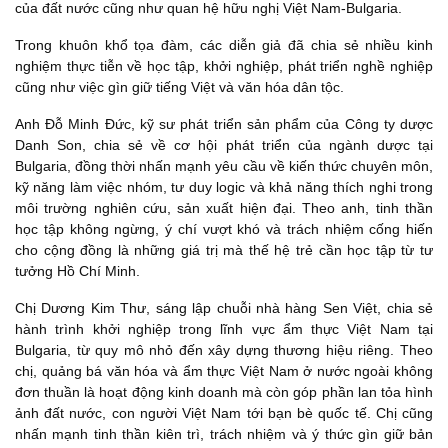
của đất nước cũng như quan hệ hữu nghị Việt Nam-Bulgaria.
Trong khuôn khổ tọa đàm, các diễn giả đã chia sẻ nhiều kinh
nghiệm thực tiễn về học tập, khởi nghiệp, phát triển nghề nghiệp
cũng như việc gìn giữ tiếng Việt và văn hóa dân tộc.
Anh Đỗ Minh Đức, kỹ sư phát triển sản phẩm của Công ty dược
Danh Son, chia sẻ về cơ hội phát triển của ngành dược tại
Bulgaria, đồng thời nhấn mạnh yêu cầu về kiến thức chuyên môn,
kỹ năng làm việc nhóm, tư duy logic và khả năng thích nghi trong
môi trường nghiên cứu, sản xuất hiện đại. Theo anh, tinh thần
học tập không ngừng, ý chí vượt khó và trách nhiệm cống hiến
cho cộng đồng là những giá trị mà thế hệ trẻ cần học tập từ tư
tưởng Hồ Chí Minh.
Chị Dương Kim Thư, sáng lập chuỗi nhà hàng Sen Việt, chia sẻ
hành trình khởi nghiệp trong lĩnh vực ẩm thực Việt Nam tại
Bulgaria, từ quy mô nhỏ đến xây dựng thương hiệu riêng. Theo
chị, quảng bá văn hóa và ẩm thực Việt Nam ở nước ngoài không
đơn thuần là hoạt động kinh doanh mà còn góp phần lan tỏa hình
ảnh đất nước, con người Việt Nam tới bạn bè quốc tế. Chị cũng
nhấn mạnh tinh thần kiên trì, trách nhiệm và ý thức gìn giữ bản