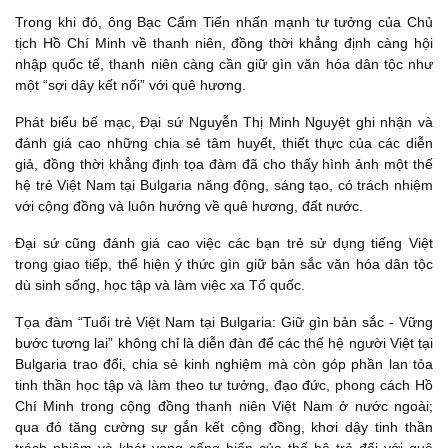
Trong khi đó, ông Bạc Cẩm Tiến nhấn mạnh tư tưởng của Chủ
tịch Hồ Chí Minh về thanh niên, đồng thời khẳng định càng hội
nhập quốc tế, thanh niên càng cần giữ gìn văn hóa dân tộc như
một “sợi dây kết nối” với quê hương.
Phát biểu bế mạc, Đại sứ Nguyễn Thị Minh Nguyệt ghi nhận và
đánh giá cao những chia sẻ tâm huyết, thiết thực của các diễn
giả, đồng thời khẳng định tọa đàm đã cho thấy hình ảnh một thế
hệ trẻ Việt Nam tại Bulgaria năng động, sáng tạo, có trách nhiệm
với cộng đồng và luôn hướng về quê hương, đất nước.
Đại sứ cũng đánh giá cao việc các bạn trẻ sử dụng tiếng Việt
trong giao tiếp, thể hiện ý thức gìn giữ bản sắc văn hóa dân tộc
dù sinh sống, học tập và làm việc xa Tổ quốc.
Tọa đàm “Tuổi trẻ Việt Nam tại Bulgaria: Giữ gìn bản sắc - Vững
bước tương lai” không chỉ là diễn đàn để các thế hệ người Việt tại
Bulgaria trao đổi, chia sẻ kinh nghiệm mà còn góp phần lan tỏa
tinh thần học tập và làm theo tư tưởng, đạo đức, phong cách Hồ
Chí Minh trong cộng đồng thanh niên Việt Nam ở nước ngoài;
qua đó tăng cường sự gắn kết cộng đồng, khơi dậy tinh thần