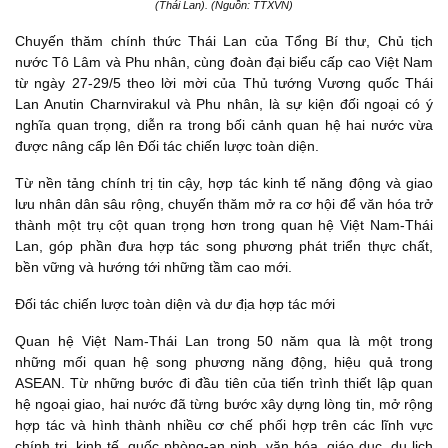
(Thái Lan). (Nguồn: TTXVN)
Chuyến thăm chính thức Thái Lan của Tổng Bí thư, Chủ tịch
nước Tô Lâm và Phu nhân, cùng đoàn đại biểu cấp cao Việt Nam
từ ngày 27-29/5 theo lời mời của Thủ tướng Vương quốc Thái
Lan Anutin Charnvirakul và Phu nhân, là sự kiện đối ngoại có ý
nghĩa quan trọng, diễn ra trong bối cảnh quan hệ hai nước vừa
được nâng cấp lên Đối tác chiến lược toàn diện.
Từ nền tảng chính trị tin cậy, hợp tác kinh tế năng động và giao
lưu nhân dân sâu rộng, chuyến thăm mở ra cơ hội để văn hóa trở
thành một trụ cột quan trọng hơn trong quan hệ Việt Nam-Thái
Lan, góp phần đưa hợp tác song phương phát triển thực chất,
bền vững và hướng tới những tầm cao mới.
Đối tác chiến lược toàn diện và dư địa hợp tác mới
Quan hệ Việt Nam-Thái Lan trong 50 năm qua là một trong
những mối quan hệ song phương năng động, hiệu quả trong
ASEAN. Từ những bước đi đầu tiên của tiến trình thiết lập quan
hệ ngoại giao, hai nước đã từng bước xây dựng lòng tin, mở rộng
hợp tác và hình thành nhiều cơ chế phối hợp trên các lĩnh vực
chính trị, kinh tế, quốc phòng-an ninh, văn hóa, giáo dục, du lịch