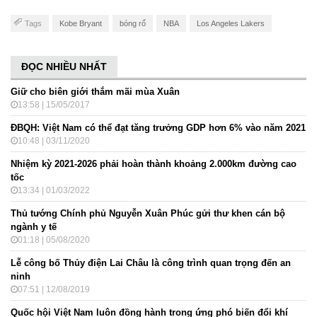
Tags
Kobe Bryant
bóng rổ
NBA
Los Angeles Lakers
ĐỌC NHIỀU NHẤT
Giữ cho biên giới thắm mãi mùa Xuân
13:58 | 15/05/2017
ĐBQH: Việt Nam có thể đạt tăng trưởng GDP hơn 6% vào năm 2021
10:48 | 03/11/2020
Nhiệm kỳ 2021-2026 phải hoàn thành khoảng 2.000km đường cao
tốc
13:34 | 01/03/2022
Thủ tướng Chính phủ Nguyễn Xuân Phúc gửi thư khen cán bộ
ngành y tế
01:18 | 05/08/2020
Lễ công bố Thủy điện Lai Châu là công trình quan trọng đến an
ninh
07:51 | 12/08/2019
Quốc hội Việt Nam luôn đồng hành trong ứng phó biến đổi khí