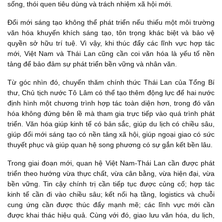
sống, thói quen tiêu dùng và trách nhiệm xã hội mới.
Đổi mới sáng tạo không thể phát triển nếu thiếu một môi trường
văn hóa khuyến khích sáng tạo, tôn trọng khác biệt và bảo vệ
quyền sở hữu trí tuệ. Vì vậy, khi thúc đẩy các lĩnh vực hợp tác
mới, Việt Nam và Thái Lan cũng cần coi văn hóa là yếu tố nền
tảng để bảo đảm sự phát triển bền vững và nhân văn.
Từ góc nhìn đó, chuyến thăm chính thức Thái Lan của Tổng Bí
thư, Chủ tịch nước Tô Lâm có thể tạo thêm động lực để hai nước
định hình một chương trình hợp tác toàn diện hơn, trong đó văn
hóa không đứng bên lề mà tham gia trực tiếp vào quá trình phát
triển. Văn hóa giúp kinh tế có bản sắc, giúp du lịch có chiều sâu,
giúp đổi mới sáng tạo có nền tảng xã hội, giúp ngoại giao có sức
thuyết phục và giúp quan hệ song phương có sự gắn kết bền lâu.
Trong giai đoạn mới, quan hệ Việt Nam-Thái Lan cần được phát
triển theo hướng vừa thực chất, vừa cân bằng, vừa hiện đại, vừa
bền vững. Tin cậy chính trị cần tiếp tục được củng cố; hợp tác
kinh tế cần đi vào chiều sâu; kết nối hạ tầng, logistics và chuỗi
cung ứng cần được thúc đẩy mạnh mẽ; các lĩnh vực mới cần
được khai thác hiệu quả. Cùng với đó, giao lưu văn hóa, du lịch,