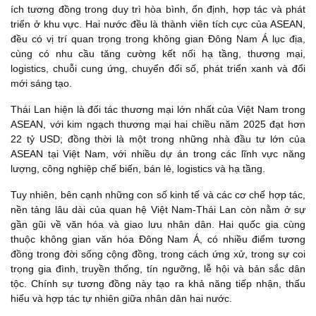
ích tương đồng trong duy trì hòa bình, ổn định, hợp tác và phát
triển ở khu vực. Hai nước đều là thành viên tích cực của ASEAN,
đều có vị trí quan trọng trong không gian Đông Nam Á lục địa,
cùng có nhu cầu tăng cường kết nối hạ tầng, thương mại,
logistics, chuỗi cung ứng, chuyển đổi số, phát triển xanh và đổi
mới sáng tạo.
Thái Lan hiện là đối tác thương mại lớn nhất của Việt Nam trong
ASEAN, với kim ngạch thương mại hai chiều năm 2025 đạt hơn
22 tỷ USD; đồng thời là một trong những nhà đầu tư lớn của
ASEAN tại Việt Nam, với nhiều dự án trong các lĩnh vực năng
lượng, công nghiệp chế biến, bán lẻ, logistics và hạ tầng.
Tuy nhiên, bên cạnh những con số kinh tế và các cơ chế hợp tác,
nền tảng lâu dài của quan hệ Việt Nam-Thái Lan còn nằm ở sự
gần gũi về văn hóa và giao lưu nhân dân. Hai quốc gia cùng
thuộc không gian văn hóa Đông Nam Á, có nhiều điểm tương
đồng trong đời sống cộng đồng, trong cách ứng xử, trong sự coi
trọng gia đình, truyền thống, tín ngưỡng, lễ hội và bản sắc dân
tộc. Chính sự tương đồng này tạo ra khả năng tiếp nhận, thấu
hiểu và hợp tác tự nhiên giữa nhân dân hai nước.