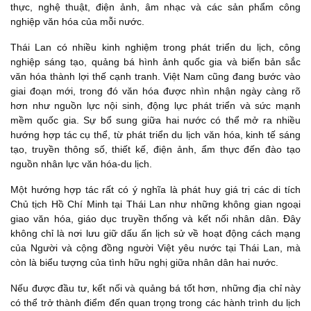
thực, nghệ thuật, điện ảnh, âm nhạc và các sản phẩm công
nghiệp văn hóa của mỗi nước.
Thái Lan có nhiều kinh nghiệm trong phát triển du lịch, công
nghiệp sáng tạo, quảng bá hình ảnh quốc gia và biến bản sắc
văn hóa thành lợi thế cạnh tranh. Việt Nam cũng đang bước vào
giai đoạn mới, trong đó văn hóa được nhìn nhận ngày càng rõ
hơn như nguồn lực nội sinh, động lực phát triển và sức mạnh
mềm quốc gia. Sự bổ sung giữa hai nước có thể mở ra nhiều
hướng hợp tác cụ thể, từ phát triển du lịch văn hóa, kinh tế sáng
tạo, truyền thông số, thiết kế, điện ảnh, ẩm thực đến đào tạo
nguồn nhân lực văn hóa-du lịch.
Một hướng hợp tác rất có ý nghĩa là phát huy giá trị các di tích
Chủ tịch Hồ Chí Minh tại Thái Lan như những không gian ngoại
giao văn hóa, giáo dục truyền thống và kết nối nhân dân. Đây
không chỉ là nơi lưu giữ dấu ấn lịch sử về hoạt động cách mạng
của Người và cộng đồng người Việt yêu nước tại Thái Lan, mà
còn là biểu tượng của tình hữu nghị giữa nhân dân hai nước.
Nếu được đầu tư, kết nối và quảng bá tốt hơn, những địa chỉ này
có thể trở thành điểm đến quan trọng trong các hành trình du lịch