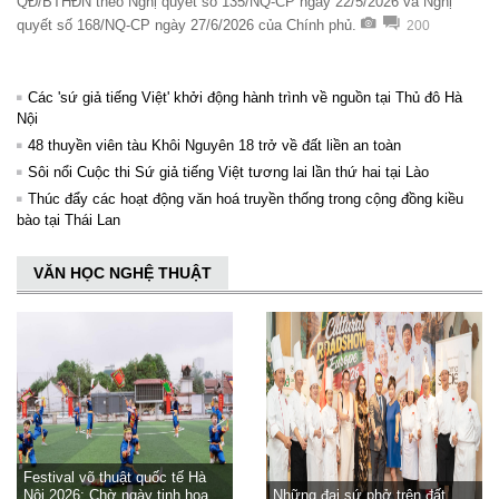
QĐ/BTHĐN theo Nghị quyết số 135/NQ-CP ngày 22/5/2026 và Nghị
quyết số 168/NQ-CP ngày 27/6/2026 của Chính phủ.
200
Các 'sứ giả tiếng Việt' khởi động hành trình về nguồn tại Thủ đô Hà
Nội
48 thuyền viên tàu Khôi Nguyên 18 trở về đất liền an toàn
Sôi nổi Cuộc thi Sứ giả tiếng Việt tương lai lần thứ hai tại Lào
Thúc đẩy các hoạt động văn hoá truyền thống trong cộng đồng kiều
bào tại Thái Lan
VĂN HỌC NGHỆ THUẬT
Festival võ thuật quốc tế Hà
Nội 2026: Chờ ngày tinh hoa
Những đại sứ phở trên đất