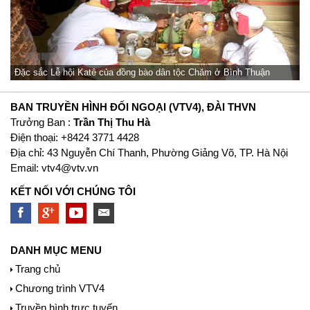
Đặc sắc Lễ hội Katê của đồng bào dân tộc Chăm ở Bình Thuận
BAN TRUYỀN HÌNH ĐỐI NGOẠI (VTV4), ĐÀI THVN
Trưởng Ban :
Trần Thị Thu Hà
Ðiện thoại: +8424 3771 4428
Địa chỉ: 43 Nguyễn Chí Thanh, Phường Giảng Võ, TP. Hà Nội
Email:
vtv4@vtv.vn
KẾT NỐI VỚI CHÚNG TÔI
DANH MỤC MENU
Trang chủ
Chương trình VTV4
Truyền hình trực tuyến