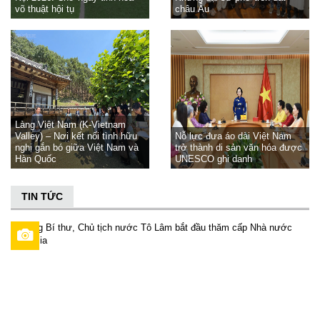
võ thuật hội tụ
châu Âu
Làng Việt Nam (K-Vietnam
Valley) – Nơi kết nối tình hữu
Nỗ lực đưa áo dài Việt Nam
nghị gắn bó giữa Việt Nam và
trở thành di sản văn hóa được
Hàn Quốc
UNESCO ghi danh
TIN TỨC