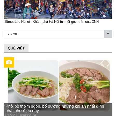
‘Street Life Hanoi’: Khám phá Hà Nội từ một góc nhìn của CNN
QUÊ VIỆT
Phở bò thơm ngon, bổ dưỡng nhưng khi ăn nhất định
phải nhớ điều này
Đ
05:23 | 18/08/2024