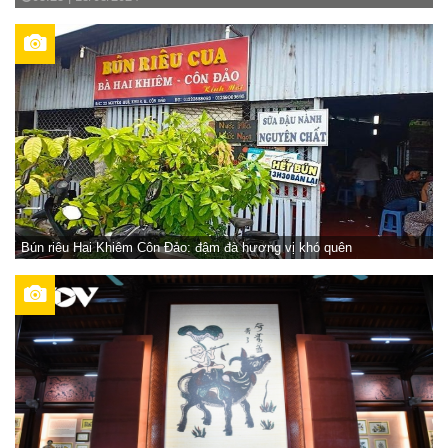
Bún riêu Hai Khiêm Côn Đảo: đậm đà hương vị khó quên