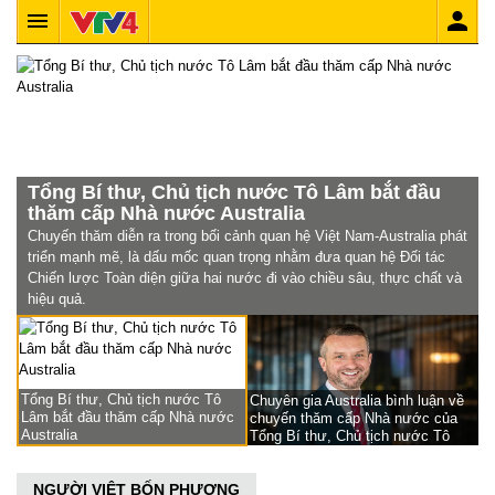
Tổng Bí thư, Chủ tịch nước Tô Lâm bắt đầu
thăm cấp Nhà nước Australia
Chuyến thăm diễn ra trong bối cảnh quan hệ Việt Nam-Australia phát
triển mạnh mẽ, là dấu mốc quan trọng nhằm đưa quan hệ Đối tác
Chiến lược Toàn diện giữa hai nước đi vào chiều sâu, thực chất và
hiệu quả.
Tổng Bí thư, Chủ tịch nước Tô
Chuyên gia Australia bình luận về
Đ
Lâm bắt đầu thăm cấp Nhà nước
chuyến thăm cấp Nhà nước của
P
Australia
Tổng Bí thư, Chủ tịch nước Tô
lớ
Lâm đến Australia
N
NGƯỜI VIỆT BỐN PHƯƠNG