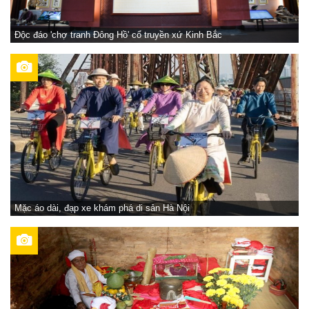
Độc đáo 'chợ tranh Đông Hồ' cổ truyền xứ Kinh Bắc
Mặc áo dài, đạp xe khám phá di sản Hà Nội